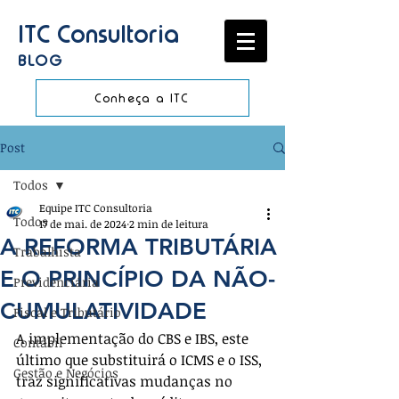
ITC Consultoria
BLOG
Conheça a ITC
Post
Todos
Equipe ITC Consultoria
Todos
17 de mai. de 2024
2 min de leitura
A REFORMA TRIBUTÁRIA
Trabalhista
E O PRINCÍPIO DA NÃO-
Previdenciária
CUMULATIVIDADE
Fiscal e Tributário
A implementação do CBS e IBS, este 
Contábil
último que substituirá o ICMS e o ISS, 
Gestão e Negócios
traz significativas mudanças no 