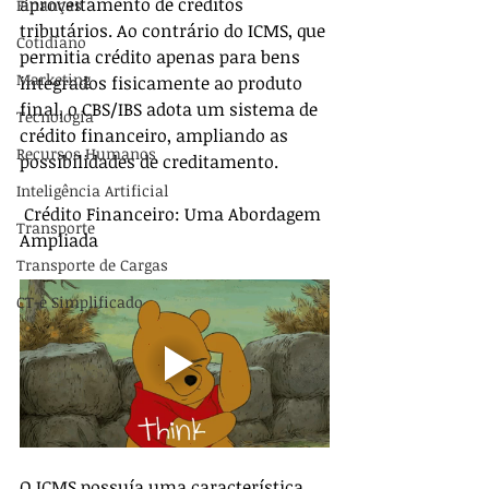
aproveitamento de créditos 
Finanças
tributários. Ao contrário do ICMS, que 
Cotidiano
permitia crédito apenas para bens 
Marketing
integrados fisicamente ao produto 
final, o CBS/IBS adota um sistema de 
Tecnologia
crédito financeiro, ampliando as 
Recursos Humanos
possibilidades de creditamento.
Inteligência Artificial
 Crédito Financeiro: Uma Abordagem 
Transporte
Ampliada
Transporte de Cargas
CT-e Simplificado
O ICMS possuía uma característica 