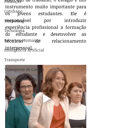
Finanças
instrumento muito importante para 
Cotidiano
os jovens estudantes. Ele é 
responsável por introduzir 
Marketing
experiência profissional a formação 
Tecnologia
do estudante e desenvolver as 
Recursos Humanos
técnicas de relacionamento 
interpessoal. 
Inteligência Artificial
Transporte
Transporte de Cargas
CT-e Simplificado