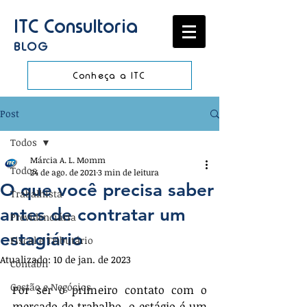
ITC Consultoria
BLOG
Conheça a ITC
Post
Todos
Márcia A. L. Momm
Todos
24 de ago. de 2021
3 min de leitura
O que você precisa saber
Trabalhista
antes de contratar um
Previdenciária
estagiário
Fiscal e Tributário
Atualizado:
10 de jan. de 2023
Contábil
Gestão e Negócios
Por ser o primeiro contato com o 
mercado de trabalho, o estágio é um 