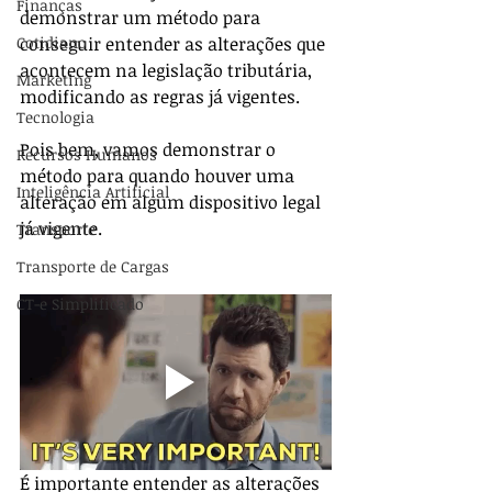
Finanças
demonstrar um método para 
Cotidiano
conseguir entender as alterações que 
acontecem na legislação tributária, 
Marketing
modificando as regras já vigentes. 
Tecnologia
Pois bem, vamos demonstrar o 
Recursos Humanos
método para quando houver uma 
Inteligência Artificial
alteração em algum dispositivo legal 
já vigente.
Transporte
Transporte de Cargas
CT-e Simplificado
É importante entender as alterações 