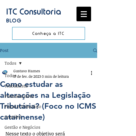
ITC Consultoria
BLOG
Conheça a ITC
Post
Todos
Gustavo Hames
Todos
17 de fev. de 2023
3 min de leitura
Como estudar as
Trabalhista
alterações na Legislação
Previdenciária
Tributária? (Foco no ICMS
Fiscal e Tributário
catarinense)
Contábil
Gestão e Negócios
Nesse texto o objetivo será 