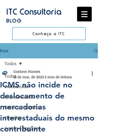
ITC Consultoria
BLOG
Conheça a ITC
Post
Todos
Gustavo Hames
Todos
12 de mai. de 2023
2 min de leitura
ICMS não incide no
Trabalhista
deslocamento de
Previdenciária
mercadorias
Fiscal e Tributário
interestaduais do mesmo
Contábil
contribuinte
Gestão e Negócios