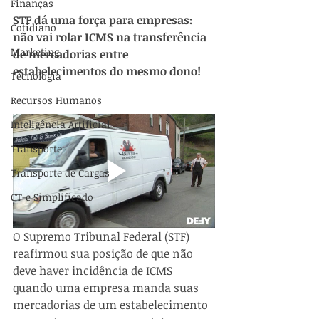
Finanças
STF dá uma força para empresas: 
Cotidiano
não vai rolar ICMS na transferência 
Marketing
de mercadorias entre 
estabelecimentos do mesmo dono!
Tecnologia
Recursos Humanos
Inteligência Artificial
Transporte
Transporte de Cargas
CT-e Simplificado
O Supremo Tribunal Federal (STF) 
reafirmou sua posição de que não 
deve haver incidência de ICMS 
quando uma empresa manda suas 
mercadorias de um estabelecimento 