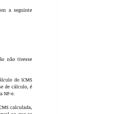
m a seguinte 
o não tivesse 
álculo do ICMS 
 de cálculo, é 
a NF-e.
CMS calculada, 
ual ao que se 