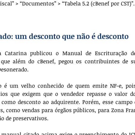
iscal” > “Documentos” > “Tabela 5.2 (cBenef por CST)”.
do: um desconto que não é desconto
 Catarina publicou o Manual de Escrituração de
, que além do cBenef, pegou os contribuintes de s
Desonerado.
o é um velho conhecido de quem emite NF-e, poi
cios que exigem que o vendedor repasse o valor do
 como desconto ao adquirente. Porém, esse campo e
s, como vendas para órgãos públicos, para Zona Fra
o de preservativos.
o manual citado acima exige o preenchimento do IC