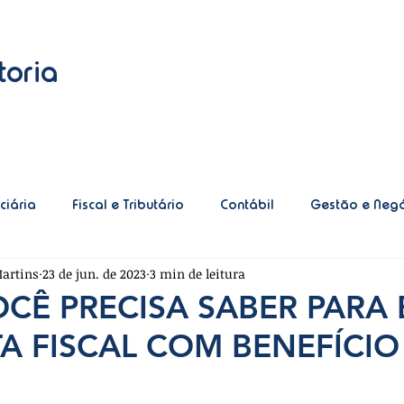
toria
ciária
Fiscal e Tributário
Contábil
Gestão e Negó
artins
23 de jun. de 2023
3 min de leitura
Tecnologia
Recursos Humanos
Inteligência Artificial
CÊ PRECISA SABER PARA 
 FISCAL COM BENEFÍCIO 
 Simplificado