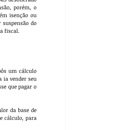
são, porém, o 
ém isenção ou 
r suspensão do 
 fiscal.
pôs um cálculo 
ia vender seu 
se que pagar o 
lor da base de 
 cálculo, para 