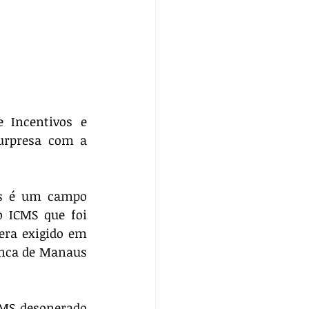
 Incentivos e 
urpresa com a 
s é um campo 
 ICMS que foi 
ra exigido em 
nca de Manaus 
MS desonerado 