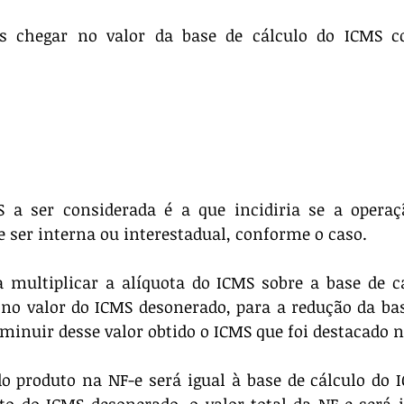
 chegar no valor da base de cálculo do ICMS co
 a ser considerada é a que incidiria se a operaçã
de ser interna ou interestadual, conforme o caso.
a multiplicar a alíquota do ICMS sobre a base de c
no valor do ICMS desonerado, para a redução da base
minuir desse valor obtido o ICMS que foi destacado n
o produto na NF-e será igual à base de cálculo do I
 do ICMS desonerado, o valor total da NF-e será ig