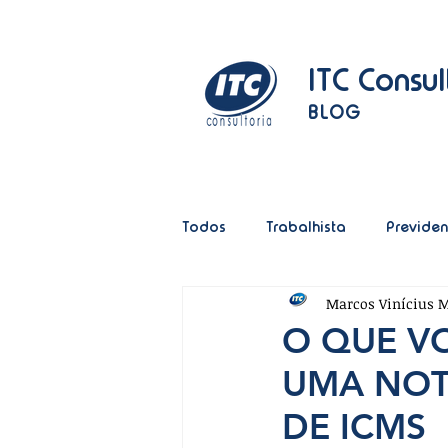
ITC Consul
BLOG
Todos
Trabalhista
Previden
Marcos Vinícius M
Cotidiano
Marketing
O QUE VO
UMA NOTA
Transporte de Cargas
CT-e
DE ICMS