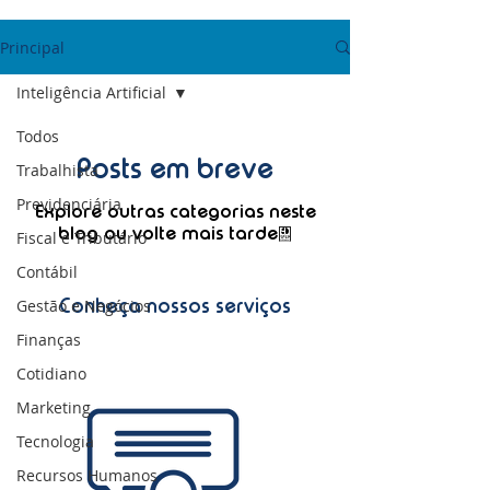
Principal
Inteligência Artificial
Todos
Posts em breve
Trabalhista
Previdenciária
Explore outras categorias neste
blog ou volte mais tarde.
Fiscal e Tributário
Contábil
Conheça nossos serviços
Gestão e Negócios
Finanças
Cotidiano
Marketing
Tecnologia
Recursos Humanos