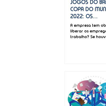
JOGOS DO BRA
COPA DO MU
2022: OS
EMPREGADOS
A empresa tem ob
SER LIBERADO
liberar os empre
TRABALHO?
trabalho? Se houve
ao serviço, como t