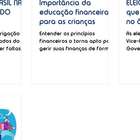
SIL NA
Importância da
ELE
NDO
educação financeira
que
para as crianças
no 
 DEVEM
par
rigação de
Entender os princípios
As el
S DO
dep
gados do
financeiros o torna apto para
Vice-
r faltas
gerir suas finanças de forma
Gove
ratar?
eficaz.
Gove
Depu
Depu