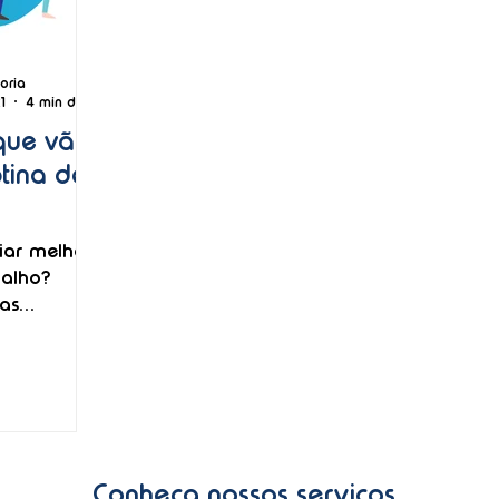
oria
1
4 min de leitura
que vão
otina de
iar melhor
balho?
as
eis para
Conheça nossos serviços