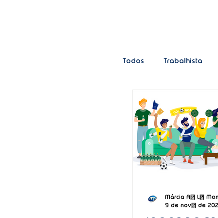
Todos
Trabalhista
Finanças
Cotidia
Inteligência Artificial
Márcia A. L. M
9 de nov. de 20