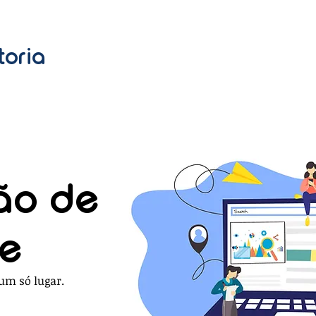
toria
ão de
de
um só lugar.