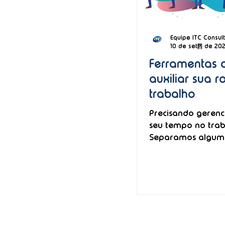
Equipe ITC Consult
10 de set. de 202
Ferramentas 
auxiliar sua r
trabalho
Precisando gerenc
seu tempo no tra
Separamos algum
ferramentas incrív
você!