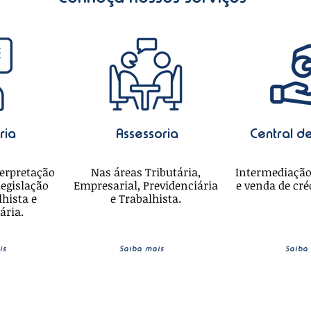
ria
Assessoria
Central d
terpretação
Nas áreas Tributária,
Intermediaçã
legislação
Empresarial, Previdenciária
e venda de cré
lhista e
e Trabalhista.
ária.
is
Saiba mais
Saiba