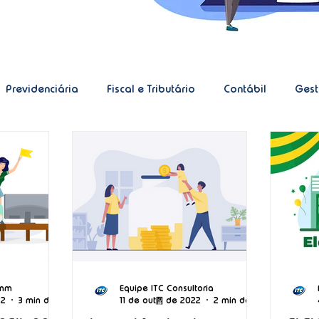
Previdenciária
Fiscal e Tributário
Contábil
Gest
no
Marketing
Tecnologia
Recursos Humanos
Transporte
Transporte de Cargas
CT-e Simplific
omm
Equipe ITC Consultoria
22
3 min de leitura
11 de out. de 2022
2 min de leitura