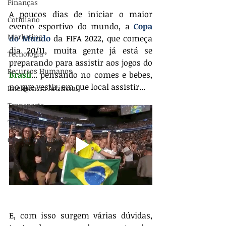
Finanças
A poucos dias de iniciar o maior 
Cotidiano
evento esportivo do mundo, a 
Copa 
Marketing
do Mundo
 da FIFA 2022, que começa 
dia 20/11, muita gente já está se 
Tecnologia
preparando para assistir aos jogos do 
Recursos Humanos
Brasil
... pensando no comes e bebes, 
no que vestir, em que local assistir...
Inteligência Artificial
Transporte
Transporte de Cargas
CT-e Simplificado
E, com isso surgem várias dúvidas, 