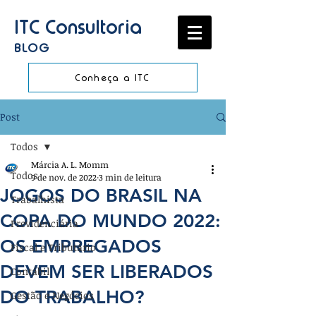
ITC Consultoria
BLOG
Conheça a ITC
Post
Todos
Márcia A. L. Momm
Todos
9 de nov. de 2022
3 min de leitura
JOGOS DO BRASIL NA
Trabalhista
COPA DO MUNDO 2022:
Previdenciária
OS EMPREGADOS
Fiscal e Tributário
DEVEM SER LIBERADOS
Contábil
DO TRABALHO?
Gestão e Negócios