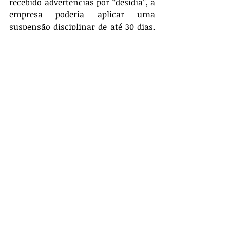
recebido advertências por “desídia”, a 
empresa poderia aplicar uma 
suspensão disciplinar de até 30 dias, 
conforme disposto no art. 474 da CLT; 
ou a depender desse histórico, caberia 
até uma dispensa por justa causa.
Agora vamos supor que o empregado 
retorne ao trabalho com sinais de 
embriaguez. Como citado 
anteriormente, essa é uma das 
situações contidas na CLT como falta 
grave e ensejaria uma dispensa por 
justa causa.
Para além da conduta do empregado 
ser inadequada, a depender do tipo de 
trabalho, esta é uma situação de 
risco, que poderia até ensejar um 