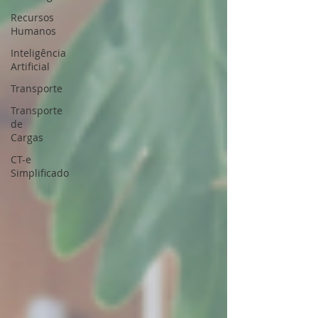
Recursos
Humanos
Inteligência
Artificial
Transporte
Transporte
de
Cargas
CT-e
Simplificado