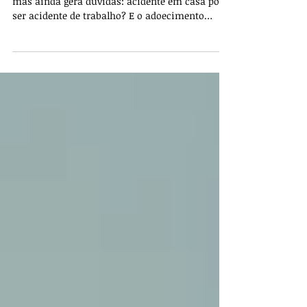
O home office se consolidou no âmbito laboral,
mas ainda gera dúvidas: acidente em casa pode
ser acidente de trabalho? E o adoecimento
psíquico ligado à sobrecarga ou à falta de
limites entre vida pessoal e profissional?
Trabalhar em casa não afasta as normas de
saúde e segurança do trabalho, mas nem todo
acidente doméstico será atribuído à empresa. A
caracterização depende das circunstâncias e do
nexo entre o trabalho e o dano. Acidente em
casa pode ser acidente de trabalho?