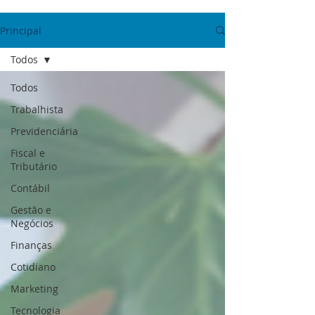
Principal
Todos
Todos
Trabalhista
Previdenciária
Fiscal e
Tributário
Contábil
Gestão e
Negócios
Finanças
Cotidiano
Marketing
Tecnologia