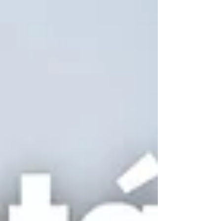
originalmente registrados no ativo não
circulante para fins de definição do tratamento
tributável aplicável à sua alienação. Embora o
assunto seja técnico, a ideia central pode ser
resumida de forma simples: mudar a
classificação contábil do imóvel não muda
automaticamen