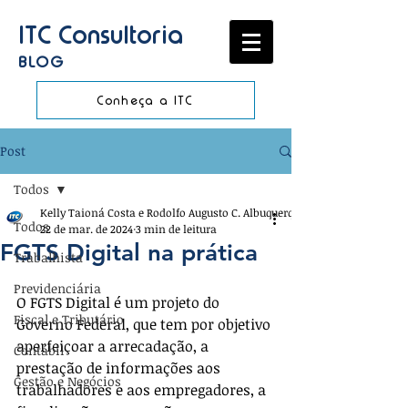
ITC Consultoria
BLOG
Conheça a ITC
Post
Todos
Kelly Taioná Costa e Rodolfo Augusto C. Albuquerque
Todos
22 de mar. de 2024
3 min de leitura
FGTS Digital na prática
Trabalhista
Previdenciária
O FGTS Digital é um projeto do 
Fiscal e Tributário
Governo Federal, que tem por objetivo 
aperfeiçoar a arrecadação, a 
Contábil
prestação de informações aos 
Gestão e Negócios
trabalhadores e aos empregadores, a 