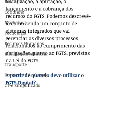
fiscalização, a apuração, o 
Finanças
lançamento e a cobrança dos 
Cotidiano
recursos do FGTS. Podemos descrevê-
Marketing
lo como sendo um conjunto de 
sistemas integrados que vai 
Tecnologia
gerenciar os diversos processos 
Recursos Humanos
relacionados ao cumprimento das 
obrigações quanto ao FGTS, previstas 
Inteligência Artificial
na Lei do FGTS.
Transporte
Transporte de Cargas
A partir de quando devo utilizar o 
FGTS Digital?
CT-e Simplificado