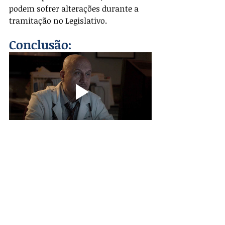
podem sofrer alterações durante a 
tramitação no Legislativo.
Conclusão:
As novas regras para a tributação de 
investimentos em renda variável 
representam uma mudança 
significativa na forma como 
investidores pessoa física deve lidar 
com o
Imposto de Renda. A partir de 2026, a 
apuração passa a ser trimestral, com 