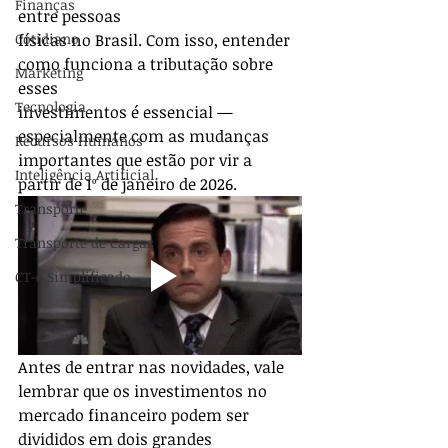
Finanças
entre pessoas
Cotidiano
físicas no Brasil. Com isso, entender 
como funciona a tributação sobre 
Marketing
esses
Tecnologia
investimentos é essencial — 
especialmente com as mudanças 
Recursos Humanos
importantes que estão por vir a 
Inteligência Artificial
partir de 1º de janeiro de 2026.
Transporte
Transporte de Cargas
CT-e Simplificado
Antes de entrar nas novidades, vale 
lembrar que os investimentos no 
mercado financeiro podem ser 
divididos em dois grandes 