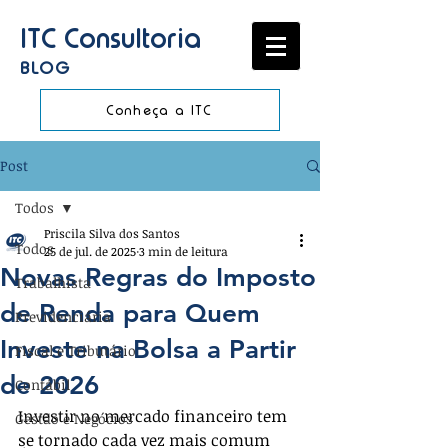
ITC Consultoria
BLOG
Conheça a ITC
Post
Todos
Priscila Silva dos Santos
Todos
25 de jul. de 2025
3 min de leitura
Novas Regras do Imposto
Trabalhista
de Renda para Quem
Previdenciária
Investe na Bolsa a Partir
Fiscal e Tributário
de 2026
Contábil
Investir no mercado financeiro tem 
Gestão e Negócios
se tornado cada vez mais comum 