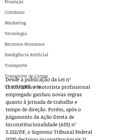
Finanças
Cotidiano
Marketing
Tecnologia
Recursos Humanos
Inteligência Artificial
Transporte
Transporte de Cargas
Desde a publicação da Lei nº 
13.103/2015, o motorista profissional 
CT-e Simplificado
empregado ganhou novas regras 
quanto à jornada de trabalho e 
tempo de direção. Porém, após o 
julgamento da Ação Direta de 
Inconstitucionalidade (ADI) nº 
5.322/DF, o Supremo Tribunal Federal 
(STF) declarou inconstitucionais 11 