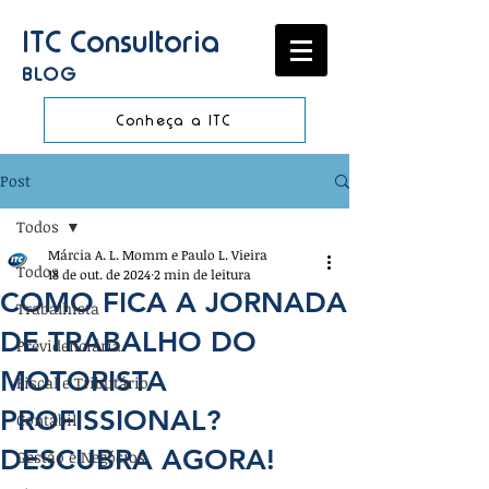
ITC Consultoria
BLOG
Conheça a ITC
Post
Todos
Márcia A. L. Momm e Paulo L. Vieira
Todos
18 de out. de 2024
2 min de leitura
COMO FICA A JORNADA
Trabalhista
DE TRABALHO DO
Previdenciária
MOTORISTA
Fiscal e Tributário
PROFISSIONAL?
Contábil
DESCUBRA AGORA!
Gestão e Negócios