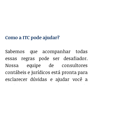
Como a ITC pode ajudar?
Sabemos que acompanhar todas 
essas regras pode ser desafiador. 
Nossa equipe de consultores 
contábeis e jurídicos está pronta para 
esclarecer dúvidas e ajudar você a 
implementar a nova legislação da 
forma mais eficiente possível.
Ficou com alguma dúvida? Conte 
conosco para ajustar a rotina dos 
seus motoristas profissionais com 
conformidade e segurança.