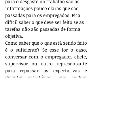
para o desgaste no trabalho são as 
informações pouco claras que são 
passadas para os empregados. Fica 
difícil saber o que deve ser feito se as 
tarefas não são passadas de forma 
objetiva. 
Como saber que o que está sendo feito 
é o suficiente? Se esse for o caso, 
conversar com o empregador, chefe, 
supervisor ou outro representante 
para repassar as expectativas e 
discutir estratégias, que podem 
ajudar a aliviar o estresse de ambos 
os lados.
Assim, é importante que a empresa 
invista em boa comunicação e 
treinamento constante de 
empregados e gestores.