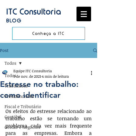
ITC Consultoria
BLOG
Conheça a ITC
Post
Todos
Equipe ITC Consultoria
Todos
9 de nov. de 2021
4 min de leitura
Estresse no trabalho:
Trabalhista
como identificar
Previdenciária
Fiscal e Tributário
Os efeitos do estresse relacionado ao 
Contábil
trabalho estão se tornando um 
problema cada vez mais frequente 
Gestão e Negócios
para as empresas. Embora a 