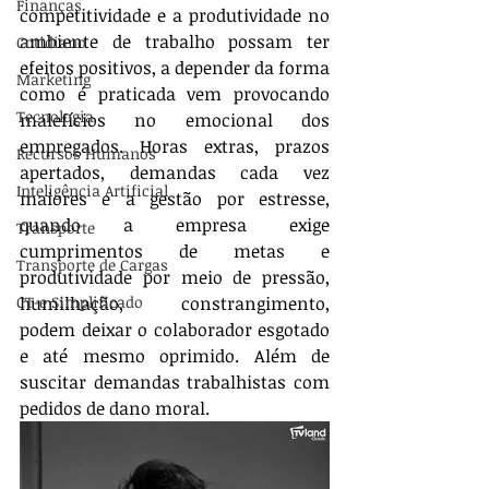
Finanças
competitividade e a produtividade no 
ambiente de trabalho possam ter 
Cotidiano
efeitos positivos, a depender da forma 
Marketing
como é praticada vem provocando 
Tecnologia
malefícios no emocional dos 
empregados. Horas extras, prazos 
Recursos Humanos
apertados, demandas cada vez 
Inteligência Artificial
maiores e a gestão por estresse, 
quando a empresa exige 
Transporte
cumprimentos de metas e 
Transporte de Cargas
produtividade por meio de pressão, 
CT-e Simplificado
humilhação, constrangimento, 
podem deixar o colaborador esgotado 
e até mesmo oprimido. Além de 
suscitar demandas trabalhistas com 
pedidos de dano moral.